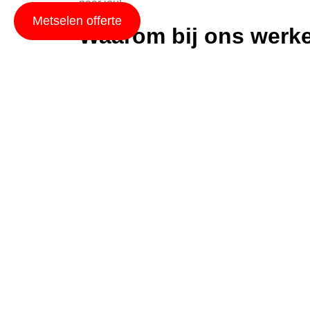
naar jou!
Metselen offerte
Waarom bij ons werk
Werken bij Metselbedrijf Guido Janssen beteken
professionals die met veel plezier en expertis
kun je rekenen op een goede salarisvoorwaarde
Onze vacatures
We bieden verschillende jobmogelijkheden, vari
ervaren professional bent of net begint in de 
andere functies zijn ook welkom bij ons. Bekijk 
Solliciteren
Wil je deel uitmaken van ons team? Dan sturen
waarom je graag bij Metselbedrijf Guido Jansse