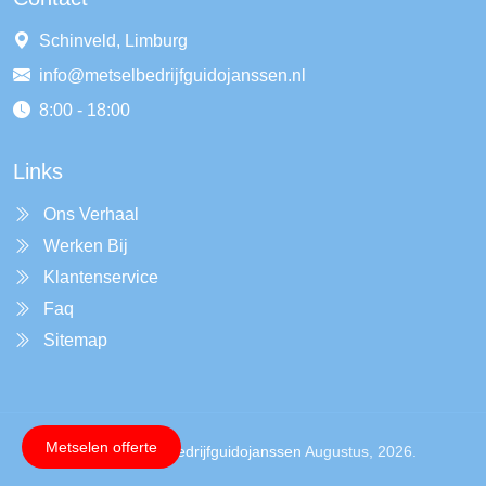
Schinveld, Limburg
info@metselbedrijfguidojanssen.nl
8:00 - 18:00
Links
Ons Verhaal
Werken Bij
Klantenservice
Faq
Sitemap
Metselen offerte
Copyright ©
Metselbedrijfguidojanssen
Augustus, 2026.