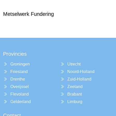
Metselwerk Fundering
Provincies
Groningen
Utrecht
Friesland
Noord-Holland
Drenthe
Zuid-Holland
Overijssel
Zeeland
Flevoland
Brabant
Gelderland
Limburg
Contact