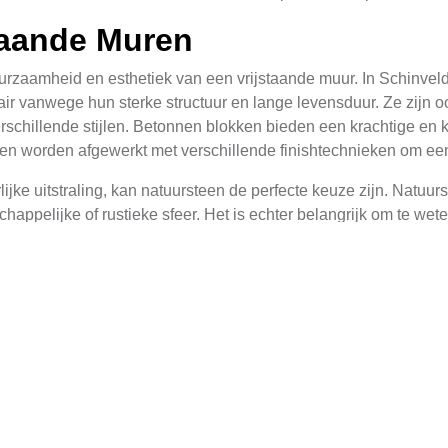
staande Muren
urzaamheid en esthetiek van een vrijstaande muur. In Schinveld 
air vanwege hun sterke structuur en lange levensduur. Ze zijn 
rschillende stijlen. Betonnen blokken bieden een krachtige en k
en worden afgewerkt met verschillende finishtechnieken om een a
jke uitstraling, kan natuursteen de perfecte keuze zijn. Natuurs
happelijke of rustieke sfeer. Het is echter belangrijk om te wet
staande Muuren
cifieke technieken om ervoor te zorgen dat de muur stabiel en 
s moet goed gedragen worden om zeker te stellen dat de muur nie
angrijke rol. Het is essentieel om regelmatig de hoeken en lag
ik van horizontale en verticale leidingen kan hierbij helpen. Ook 
eentjes.