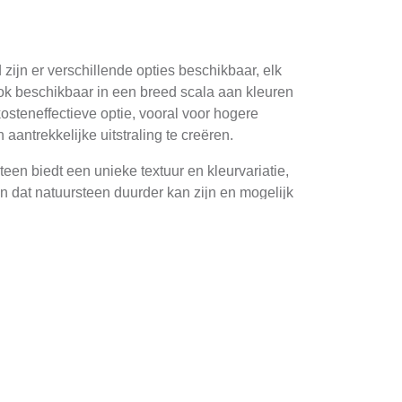
zijn er verschillende opties beschikbaar, elk
ook beschikbaar in een breed scala aan kleuren
osteneffectieve optie, vooral voor hogere
antrekkelijke uitstraling te creëren.
teen biedt een unieke textuur en kleurvariatie,
en dat natuursteen duurder kan zijn en mogelijk
duurzaam is. Een van de belangrijkste aspecten
t afzakt of scheurt.
en van de bakstenen te controleren om ervoor
het gebruik van mortel met juiste consistenteie