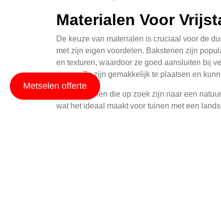
Materialen Voor Vrij
De keuze van materialen is cruciaal voor de du
met zijn eigen voordelen. Bakstenen zijn popul
en texturen, waardoor ze goed aansluiten bij ve
muren. Ze zijn gemakkelijk te plaatsen en kunn
Metselen offerte
Voor diegenen die op zoek zijn naar een natuurli
wat het ideaal maakt voor tuinen met een landsc
meer onderhoud vereist.
Technieken Voor Vrij
Het metselen van vrijstaande muren vereist spe
is het aanleggen van een sterke basis. De basi
De metseltechniek zelf speelt eveneens een bel
te zorgen dat ze recht en gelijk zijn. Het gebru
is cruciaal voor een sterke binding tussen de st