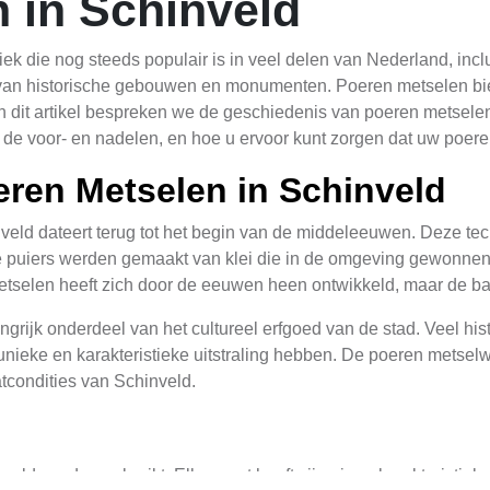
 in Schinveld
ek die nog steeds populair is in veel delen van Nederland, in
van historische gebouwen en monumenten. Poeren metselen bied
 dit artikel bespreken we de geschiedenis van poeren metselen 
k, de voor- en nadelen, en hoe u ervoor kunt zorgen dat uw po
ren Metselen in Schinveld
eld dateert terug tot het begin van de middeleeuwen. Deze tec
e puiers werden gemaakt van klei die in de omgeving gewonne
tselen heeft zich door de eeuwen heen ontwikkeld, maar de basi
ngrijk onderdeel van het cultureel erfgoed van de stad. Veel 
ieke en karakteristieke uitstraling hebben. De poeren metselw
tcondities van Schinveld.
inveld worden gebruikt. Elke soort heeft zijn eigen karakterist